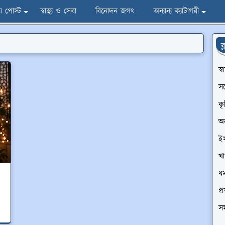
ীয় পোস্ট
স্বাস্থ্য ও সেবা
বিনোদন জগৎ
অন্যান্য ক্যাটাগরী
ব
স্
স
ক
অন
ই
খা
ধর্
প্র
সম