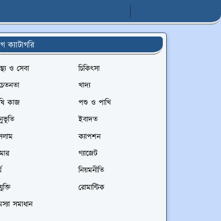
্লগ ক্যাটাগরি
বাস্থ্য ও সেবা
চিকিৎসা
চেতনতা
খাদ্য
ৃষি কাজ
পশু ও পাখি
ুভূতি
ইবাদত
সলাম
ক্যাপশন
মার
গ্যাজেট
ম
নিয়মনীতি
যুক্তি
রোমান্টিক
স্যা সমাধান