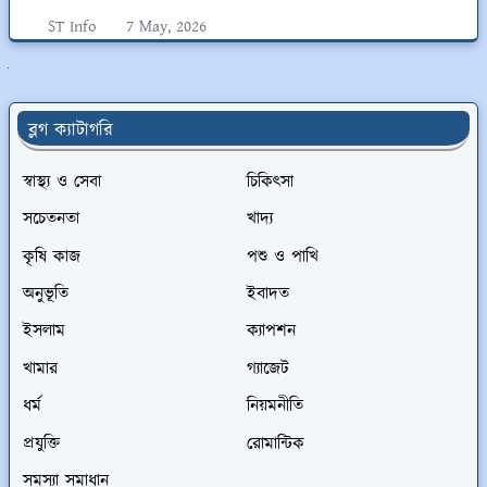
ST Info
7 May, 2026
ুলো দেখুন
ব্লগ ক্যাটাগরি
স্বাস্থ্য ও সেবা
চিকিৎসা
সচেতনতা
খাদ্য
কৃষি কাজ
পশু ও পাখি
অনুভূতি
ইবাদত
ইসলাম
ক্যাপশন
খামার
গ্যাজেট
ধর্ম
নিয়মনীতি
প্রযুক্তি
রোমান্টিক
সমস্যা সমাধান