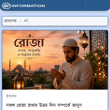
হোমপেজ
ধর্ম
ইবাদত
নফল রোজা রাখার উত্তম দিন সম্পর্কে জানুন