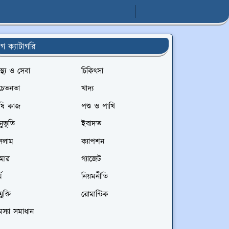
্লগ ক্যাটাগরি
বাস্থ্য ও সেবা
চিকিৎসা
চেতনতা
খাদ্য
ৃষি কাজ
পশু ও পাখি
ুভূতি
ইবাদত
সলাম
ক্যাপশন
মার
গ্যাজেট
ম
নিয়মনীতি
যুক্তি
রোমান্টিক
স্যা সমাধান