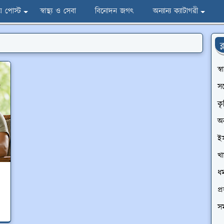
ীয় পোস্ট
স্বাস্থ্য ও সেবা
বিনোদন জগৎ
অন্যান্য ক্যাটাগরী
ব
স্
স
ক
অন
ই
খা
ধর্
প্র
সম